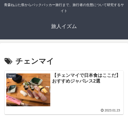
青森ねぶた祭からバックパッカー旅行まで、旅行者の生態について研究するサ
イト
旅人イズム
チェンマイ
【チェンマイで日本食はここだ】
Travel
おすすめジャパレス2選
2023.01.23