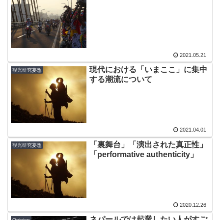
2021.05.21
現代における「いまここ」に集中
観光研究妄想
する潮流について
2021.04.01
「裏舞台」「演出された真正性」
観光研究妄想
「performative authenticity」
2020.12.26
ネパールでは起業したい人がすご
Opinion