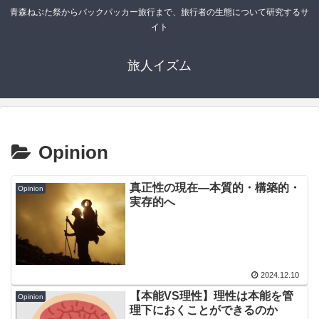
青森ねぶた祭からバックパッカー旅行まで、旅行者の生態について研究するサ
イト
旅人イズム
Opinion
真正性の現在―本質的・構築的・
Opinion
実存的へ
2024.12.10
【本能VS理性】理性は本能を管
Opinion
理下におくことができるのか