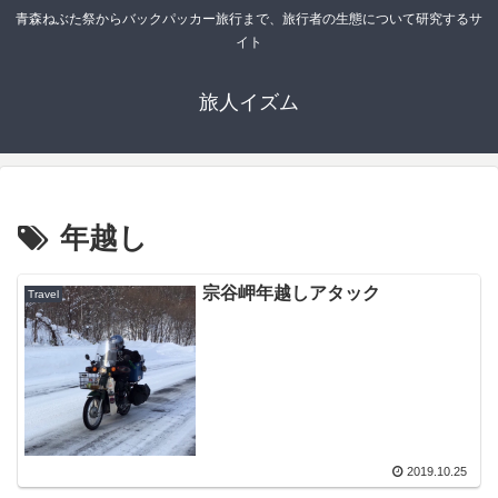
青森ねぶた祭からバックパッカー旅行まで、旅行者の生態について研究するサ
イト
旅人イズム
年越し
宗谷岬年越しアタック
Travel
2019.10.25