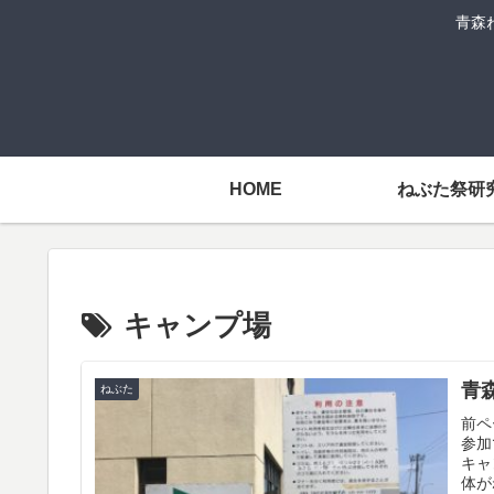
青森
HOME
ねぶた祭研
キャンプ場
青
ねぶた
前ペ
参加
キャ
体が