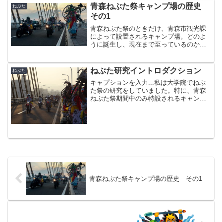
し、ねぶた祭に跳人として参...
青森ねぶた祭キャンプ場の歴史
ねぶた
その1
青森ねぶた祭のときだけ、青森市観光課
によって設置されるキャンプ場。どのよ
うに誕生し、現在まで至っているのか？
その歴史を知っている旅人の多くは、も
う来なくなってしまっているから、伝承
（？）もままならなくなっているのでは
ねぶた研究イントロダクション
ねぶた
ないか？そこで、ここで紹...
キャプションを入力...私は大学院でねぶ
た祭の研究をしていました。特に、青森
ねぶた祭期間中のみ特設されるキャンプ
場の利用者を対象としていました。もう
大学院は修了しているので、今は在野研
究者になります。このキャンプ場の研究
が面白すぎて、今も継...
青森ねぶた祭キャンプ場の歴史 その1