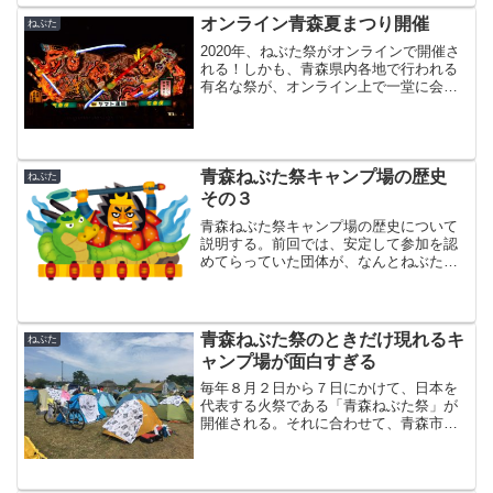
オンライン青森夏まつり開催
ねぶた
2020年、ねぶた祭がオンラインで開催さ
れる！しかも、青森県内各地で行われる
有名な祭が、オンライン上で一堂に会す
る！オンライン青森夏まつりの概要前夜
祭含めると7月31日から8月2日にかけて、
オンライン上で3日間行われる。参加料は
基本無料。た...
青森ねぶた祭キャンプ場の歴史
ねぶた
その３
青森ねぶた祭キャンプ場の歴史について
説明する。前回では、安定して参加を認
めてらっていた団体が、なんとねぶたの
運行自体をやめてしまい、旅人がまた参
加先にこまる「跳人難民時代」に突入し
たことまで説明した。その後ライダーた
ちはどうなっていったのだ...
青森ねぶた祭のときだけ現れるキ
ねぶた
ャンプ場が面白すぎる
毎年８月２日から７日にかけて、日本を
代表する火祭である「青森ねぶた祭」が
開催される。それに合わせて、青森市が
開設してくれるキャンプ場がある。私は
もう５年以上ここに通っており、毎年こ
このキャンプ場の利用者と寝食を共に