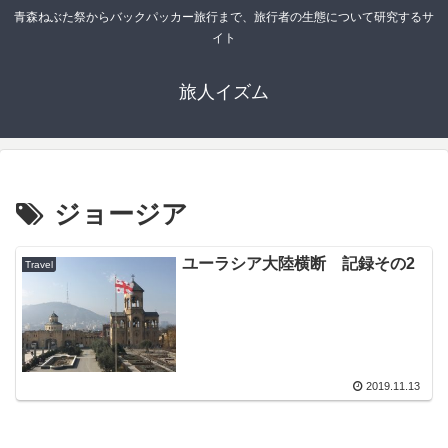
青森ねぶた祭からバックパッカー旅行まで、旅行者の生態について研究するサ
イト
旅人イズム
ジョージア
ユーラシア大陸横断 記録その2
Travel
2019.11.13