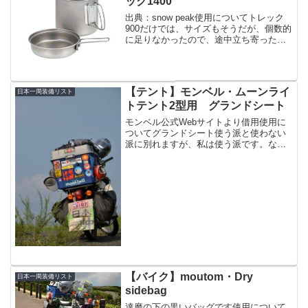
ック1400
出典：snow peak使用についてトレック
900だけでは、サイズもそうだが、個数的
に足りなかったので、途中立ち寄った新
潟のスノピ本社併設ストアにて購入。こ
れ買ったら一気に料理しやすくなった。
単純に調理器具が増えたから。この道具
が特段すごい...
【テント】モンベル・ムーンライ
日本一周装備リスト
トテント2型用 グランドシート
モンベル公式Webサイトより借用使用に
ついてグランドシート使う派と使わない
派に別れますが、私は使う派です。なぜ
なら、撤収のとき楽だから。グランドシ
ートの上でフライやテントをたたむとそ
れらが汚れません。また当然インナーテ
ントのグランド部が傷み...
【バイク】moutom・Dry
日本一周装備リスト
sidebag
達磨の下の黒いバッグです使用について