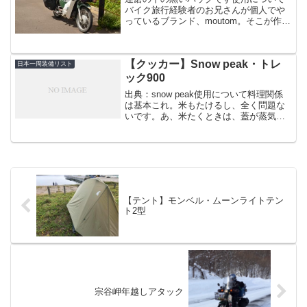
バイク旅行経験者のお兄さんが個人でや
っているブランド、moutom。そこが作っ
てる防水サイドバッグです。まず、第一
に値段が安い。しかも学割で数千円安く
なるんだよね。当時少しでも初期費用を
【クッカー】Snow peak・トレ
抑えたい貧乏学生だ...
日本一周装備リスト
ック900
出典：snow peak使用について料理関係
は基本これ。米もたけるし、全く問題な
いです。あ、米たくときは、蓋が蒸気で
外れてしまうので、石かなんかを上にお
いてました。上位モデルでチタン製もあ
るけど高すぎてかえん。軽量化重視のチ
ャリダーや山屋さ...
【テント】モンベル・ムーンライトテン
ト2型
宗谷岬年越しアタック