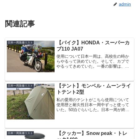
admin
関連記事
【バイク】HONDA・スーパーカ
日本一周装備リスト
ブ110 JA07
使用について日本一周は、高校生の時か
らやるって決めていた。そして、カブで
やるってきめていた。一番の影響は、ニ
コ動のワタル。さんだと思う。カブの良
さは無限。燃費、積載能力、壊れなさ、
信頼性、安定性、部品の安さ、全てにお
【テント】モンベル・ムーンライ
いて、カブは一流。でも、...
日本一周装備リスト
トテント2型
私の愛用のテントがこちら使用について
使用歴と耐久性日本一周中ずっと使って
いた。50泊ぐらいした。日本一周が終わ
って早5年たとうとしているが未だ現役。
もう200泊ぐらいはしてるんじゃないか。
でもテントが破れたり、シームテープが
剥がれてきたり、...
【クッカー】Snow peak・トレ
日本一周装備リスト