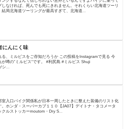
リングするなんて信じられない意外といるんですよバイクに乗って
グしなければ、死んでも死にきれません。それくらい北海道ツーリ
結局北海道ツーリングが最高すぎて、北海道...
者にんにく味
、ミルピスをご存知だろうか この投稿をInstagramで見る 今
の”ミルピス“です。 #利尻島 #ミルピス Shuji
がシ...
部室入口バイク関係私が日本一周したときに整えた装備のリスト化
。ホンダ・スーパーカブ１１０【JA07】デイトナ・タコメータ
ストッカーmoutom・Dry S...