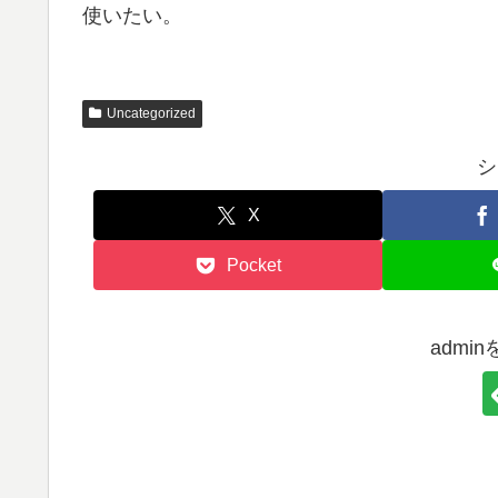
使いたい。
Uncategorized
シ
X
Pocket
admi