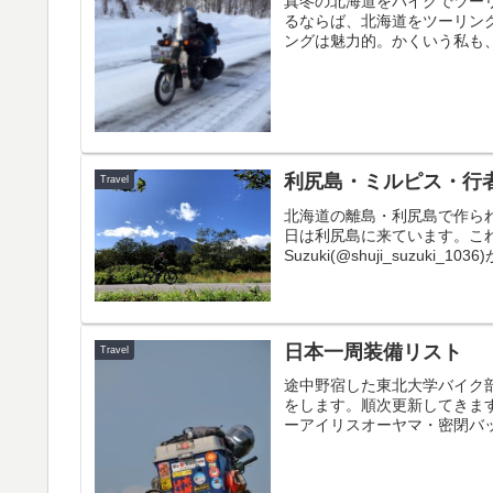
真冬の北海道をバイクでツー
るならば、北海道をツーリン
ングは魅力的。かくいう私も、
利尻島・ミルピス・行
Travel
北海道の離島・利尻島で作られる
日は利尻島に来ています。これが噂
Suzuki(@shuji_suzuki_1036)
日本一周装備リスト
Travel
途中野宿した東北大学バイク
をします。順次更新してきます
ーアイリスオーヤマ・密閉バックル