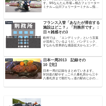
す。9/6なんたん市場→根占フェリーター
ミナル→山川フェリーターミナル→指宿
温泉砂楽→R226→西大山駅→枕崎駅→明
治蔵→R270→県道37号→A coop 日吉→
日置市内の友人宅出発時Odoメータ
ー ...
フランス入管「あなたが滞在する
Travel
施設はどこ？」「刑務所です」：
日々雑感その3
欧州では、「エンデミック」という言葉
が流布しているようだ。パンデミック、
すなわち世界的な感染拡大からエンデミ
ック、すなわち限られた場所季節で発生
する感染拡大に移行している、という見
方だ。たとえば、フランスはもう入国時
日本一周2013 記録その
Travel
の隔離が免除になっている...
10【完】
日本一周の記録をまとめていきます。
9/16道の駅やす→二十八番札所から三十
八番札所まで順打ち→道の駅めじかの里
土佐清水にて野宿出発時Odoメーター
16440km到着時Odoメーター 16719km1
日走行距離 279km総走行距離 937...