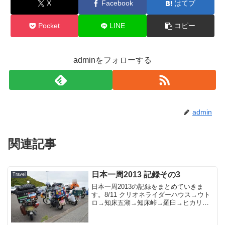
X
Facebook
はてブ
Pocket
LINE
コピー
adminをフォローする
admin
関連記事
日本一周2013 記録その3
Travel
日本一周2013の記録をまとめていきま
す。8/11 クリオネライダーハウス→ウト
ロ→知床五湖→知床峠→羅臼→ヒカリゴ
ケ→羅臼→標津→斜里→クリオネライダ
ーハウス出発時Odoメーター 9697km到