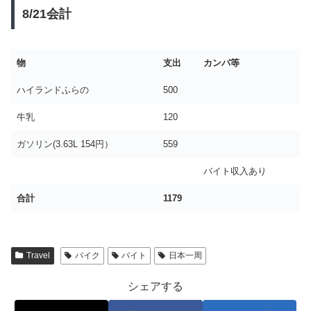
8/21会計
物
支出
カンパ等
ハイランドふらの
500
牛乳
120
ガソリン(3.63L 154円）
559
バイト収入あり
合計
1179
Travel
バイク
バイト
日本一周
シェアする