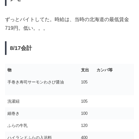
ずっとバイトしてた。時給は、当時の北海道の最低賃金
719円。低い。。。
8/17会計
物
支出
カンパ等
手巻き寿司サーモンわさび醤油
105
洗濯紐
105
細巻き
100
ふらの牛乳
120
ハイランドふらの入浴料
400