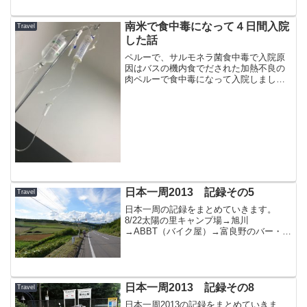
着時Odoメーター 9894km1日走行距
離...
南米で食中毒になって４日間入院
Travel
した話
ペルーで、サルモネラ菌食中毒で入院原
因はバスの機内食でだされた加熱不良の
肉ペルーで食中毒になって入院しまし
た。入国してから一日目の夜に食べたご
飯がおそらく原因だと思います。。。つ
らたん皆さん、Cruz del sur（クルーズ
デル スール...
日本一周2013 記録その5
Travel
日本一周の記録をまとめていきます。
8/22太陽の里キャンプ場→旭川
→ABBT（バイク屋）→富良野のバー・
AJITO→太陽の里キャンプ場出発時Odo
メーター 11078.3km到着時Odoメータ
ー 11288.6km1日走行距離 210km総...
日本一周2013 記録その8
Travel
日本一周2013の記録をまとめていきま