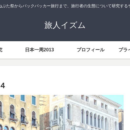
ねぶた祭からバックパッカー旅行まで、旅行者の生態について研究する
旅人イズム
究
日本一周2013
プロフィール
プラ
４