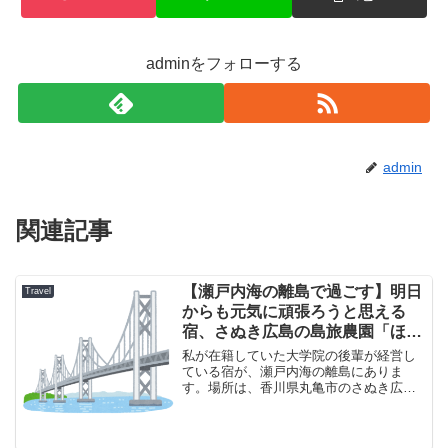
adminをフォローする
admin
関連記事
【瀬戸内海の離島で過ごす】明日
Travel
からも元気に頑張ろうと思える
宿、さぬき広島の島旅農園「ほと
り」に行ってきた話
私が在籍していた大学院の後輩が経営し
ている宿が、瀬戸内海の離島にありま
す。場所は、香川県丸亀市のさぬき広
島。丸亀駅から徒歩約10分で到達できる
港から船にのっていきます。約築95年の
古民家をリノベして、1日一組限定の宿に