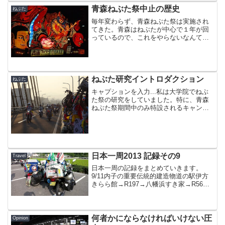
なっています。お風呂は...
青森ねぶた祭中止の歴史
ねぶた
毎年変わらず、青森ねぶた祭は実施され
てきた。青森はねぶたが中心で１年が回
っているので、これをやらないなんてあ
りえない。しかし、過去に近現代に入っ
てから、過去に2度ほど、ねぶた祭が中止
になっている。さらに江戸時代末期に
は、令和2年と同じく感染...
ねぶた研究イントロダクション
ねぶた
キャプションを入力...私は大学院でねぶ
た祭の研究をしていました。特に、青森
ねぶた祭期間中のみ特設されるキャンプ
場の利用者を対象としていました。もう
大学院は修了しているので、今は在野研
究者になります。このキャンプ場の研究
が面白すぎて、今も継...
日本一周2013 記録その9
Travel
日本一周の記録をまとめていきます。
9/11内子の重要伝統的建造物道の駅伊方
きらら館→R197→八幡浜すき家→R56→
松山→道後温泉→R11→道の駅豊浜出発時
Odoメーター 15635.７km到着時Odoメ
ーター 15824km1日走行距離 ...
何者かにならなければいけない圧
Opinion