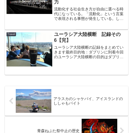
力
流動化する社会生き方が自由に選べる時
代になっている。「流動化」という言葉
で表現される事態が発生している。しか
し逆に言えば、自ら「これだ！」と思う
ことを選び取って（あるいは作り出し
て）自分自身がそれにコミットしていか
ユーラシア大陸横断 記録その
Travel
なければならないわけである...
6【完】
ユーラシア大陸横断の記録をまとめてい
きます最終目的地：ダブリンに到着今回
のユーラシア大陸横断の目的はダブリン
のギネス本社で、至高のギネスビールを
飲むことだった。まさにそれが達成でき
た。まとめなおしてみると、時間的、治
安的理由でかなり空路に頼...
アラスカのシャケバイ、アイスランドの
ししゃもバイト
青森ねぶた祭中止の歴史