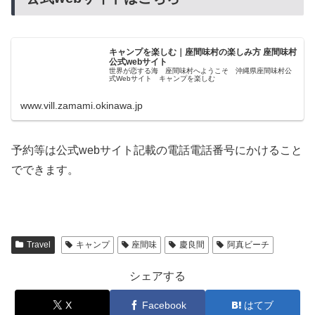
キャンプを楽しむ｜座間味村の楽しみ方 座間味村
公式webサイト
世界が恋する海 座間味村へようこそ 沖縄県座間味村公
式Webサイト キャンプを楽しむ
www.vill.zamami.okinawa.jp
予約等は公式webサイト記載の電話電話番号にかけること
でできます。
Travel
キャンプ
座間味
慶良間
阿真ビーチ
シェアする
X
Facebook
はてブ