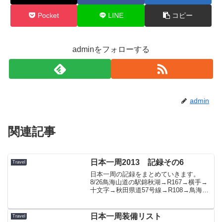
Pocket
LINE
コピー
adminをフォローする
admin
関連記事
日本一周2013 記録その6
Travel
日本一周の記録をまとめていきます。
8/26鳥海山道の駅錦秋湖→R167→横手→
十文字→秋田県道57号線→R108→鳥海グ
リーンライン→鳥海ブルーライン→R7→
三川→鶴岡→目覚め屋半兵衛
→R7→R345→笹川流れ→村上→R7→道
日本一周装備リスト
Travel
の駅神林出発時...