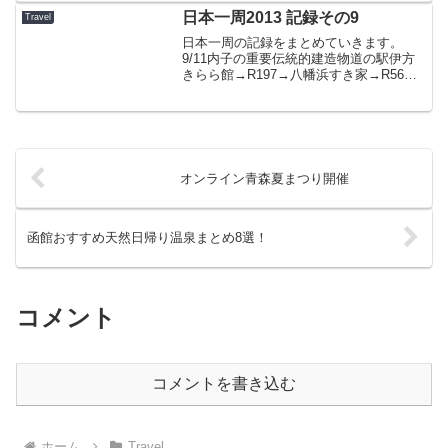
日本一周2013 記録その9
Travel
日本一周の記録をまとめていきます。
9/11内子の重要伝統的建造物道の駅伊方
きらら館→R197→八幡浜すき家→R56→
松山→道後温泉→R11→道の駅豊浜出発時
Odoメーター 15635.７km到着時Odoメ
ーター 15824km1日走行距離 ...
オンライン青森夏まつり開催
函館おすすめ天然日帰り温泉まとめ8選！
コメント
コメントを書き込む
ホーム
Travel