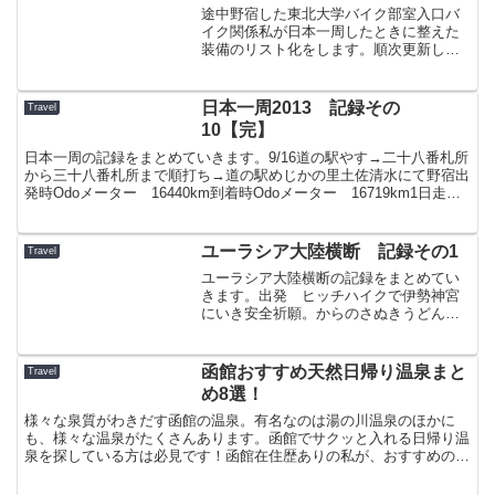
途中野宿した東北大学バイク部室入口バ
イク関係私が日本一周したときに整えた
装備のリスト化をします。順次更新して
きます。ホンダ・スーパーカブ１１０
【JA07】デイトナ・タコメーターアイリ
スオーヤマ・密閉バックルストッカー
日本一周2013 記録その
Travel
moutom・Dry S...
10【完】
日本一周の記録をまとめていきます。9/16道の駅やす→二十八番札所
から三十八番札所まで順打ち→道の駅めじかの里土佐清水にて野宿出
発時Odoメーター 16440km到着時Odoメーター 16719km1日走行
距離 279km総走行距離 937...
ユーラシア大陸横断 記録その1
Travel
ユーラシア大陸横断の記録をまとめてい
きます。出発 ヒッチハイクで伊勢神宮
にいき安全祈願。からのさぬきうどん、
そして上海。ヒッチハイクで東京から香
川まで。香川でうどんくって、香川空港
から上海まで春秋航空で飛んだ。機内で
函館おすすめ天然日帰り温泉まと
Travel
は、エコノミークラス症候...
め8選！
様々な泉質がわきだす函館の温泉。有名なのは湯の川温泉のほかに
も、様々な温泉がたくさんあります。函館でサクッと入れる日帰り温
泉を探している方は必見です！函館在住歴ありの私が、おすすめの温
泉を経験に基づいてお伝えします！それと、函館の温泉は道内...